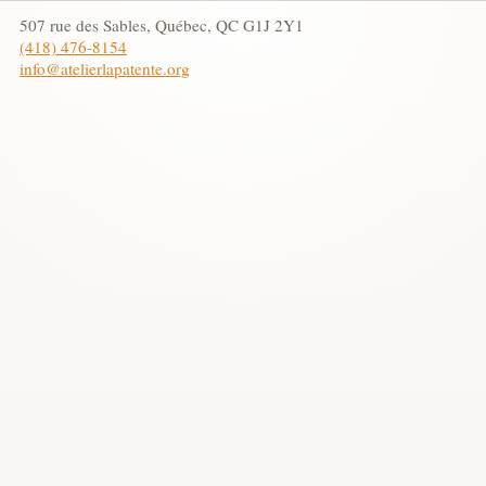
507 rue des Sables, Québec, QC G1J 2Y1
(418) 476-8154
info@atelierlapatente.org