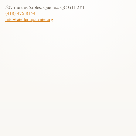
507 rue des Sables, Québec, QC G1J 2Y1
(418) 476-8154
info@atelierlapatente.org